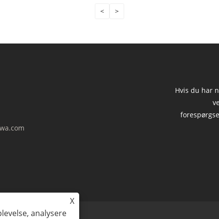
<
>
Hvis du har n
v
forespørgse
wa.com
X
plevelse, analysere