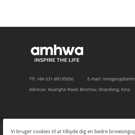
Tlf:
+86-531-88195056
E-mail:
renegeng@amh
Adresse:
Huanghe Road, Binzhou, Shandong, Kina
Vi bruger cookies til at tilbyde dig en bedre browsingo