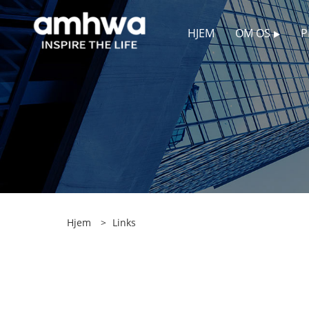
HJEM
OM OS
P
Hjem
>
Links