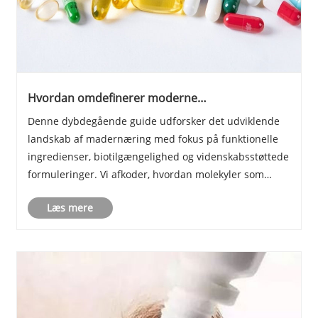
Hvordan omdefinerer moderne
fødevareernæring menneskelig velvære?
Denne dybdegående guide udforsker det udviklende
landskab af madernæring med fokus på funktionelle
ingredienser, biotilgængelighed og videnskabsstøttede
formuleringer. Vi afkoder, hvordan molekyler som
hyaluronsyre (fødevarekvalitet) bidrager til systemisk
Læs mere
sundhed, undersøger kvalitetscertificeringe......