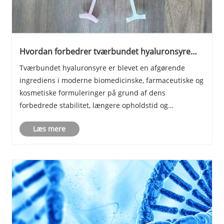
Hvordan forbedrer tværbundet hyaluronsyre
stabilitet og ydeevne i avancerede
Tværbundet hyaluronsyre er blevet en afgørende
formuleringer?
ingrediens i moderne biomedicinske, farmaceutiske og
kosmetiske formuleringer på grund af dens
forbedrede stabilitet, længere opholdstid og
forbedrede strukturelle integritet sammenlignet med
Læs mere
traditionel hyaluronsyre. Mange producenter står over
for udf......