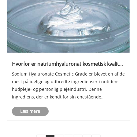
Hvorfor er natriumhyaluronat kosmetisk kvalitet
afgørende for moderne hudpleje?
Sodium Hyaluronate Cosmetic Grade er blevet en af ​​de
mest pålidelige og udbredte ingredienser i nutidens
hudpleje- og personlig plejeindustri. Denne
ingrediens, der er kendt for sin enestående
fugtgivende evne, biokompatibilitet og
Læs mere
hudreparationsfordele, er nu en hjørnesten i
formuleringer lige fr......