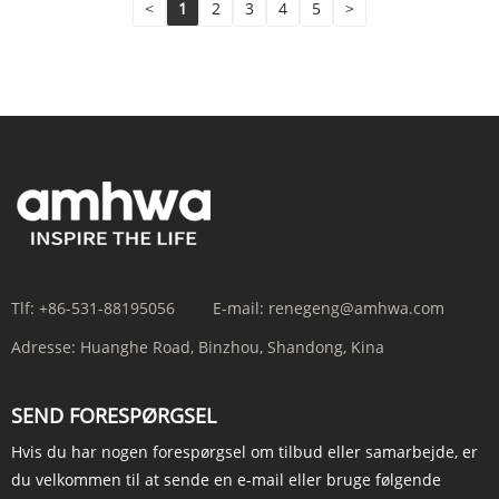
<
1
2
3
4
5
>
Tlf:
+86-531-88195056
E-mail:
renegeng@amhwa.com
Adresse:
Huanghe Road, Binzhou, Shandong, Kina
SEND FORESPØRGSEL
Hvis du har nogen forespørgsel om tilbud eller samarbejde, er
du velkommen til at sende en e-mail eller bruge følgende