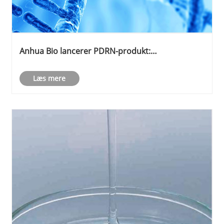
Anhua Bio lancerer PDRN-produkt:
Rekonstruering af den globale forsyningskæde af
vævsregenereringsråmaterialer med syntetisk
Læs mere
biologi