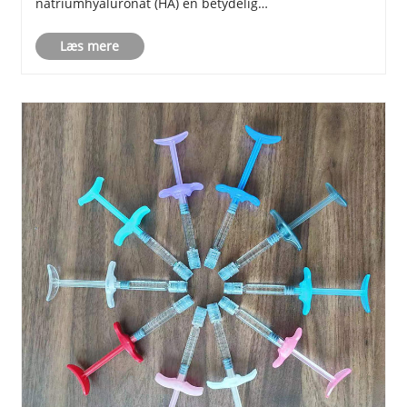
natriumhyaluronat (HA) en betydelig
kvalitetsopgradering. Ud over traditionel ortopædi og
Læs mere
oftalmologi driver nye anvendelser inden for
lægemiddelleveringssystemer, væv......