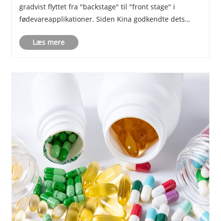
gradvist flyttet fra "backstage" til "front stage" i
fødevareapplikationer. Siden Kina godkendte dets
anvendelse i almindelige fødevarer i 2021, er
Læs mere
produkter, der indeholder det - drikkevarer, slik og
m......