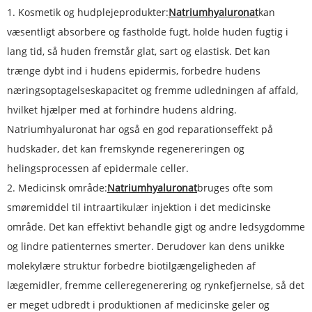
1. Kosmetik og hudplejeprodukter:
Natriumhyaluronat
kan
væsentligt absorbere og fastholde fugt, holde huden fugtig i
lang tid, så huden fremstår glat, sart og elastisk. Det kan
trænge dybt ind i hudens epidermis, forbedre hudens
næringsoptagelseskapacitet og fremme udledningen af ​​affald,
hvilket hjælper med at forhindre hudens aldring.
Natriumhyaluronat har også en god reparationseffekt på
hudskader, det kan fremskynde regenereringen og
helingsprocessen af ​​epidermale celler.
2. Medicinsk område:
Natriumhyaluronat
bruges ofte som
smøremiddel til intraartikulær injektion i det medicinske
område. Det kan effektivt behandle gigt og andre ledsygdomme
og lindre patienternes smerter. Derudover kan dens unikke
molekylære struktur forbedre biotilgængeligheden af ​​
lægemidler, fremme celleregenerering og rynkefjernelse, så det
er meget udbredt i produktionen af ​​medicinske geler og