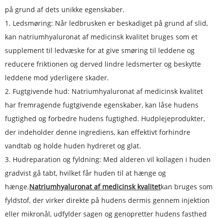
på grund af dets unikke egenskaber.
1. Ledsmøring: Når ledbrusken er beskadiget på grund af slid,
kan natriumhyaluronat af medicinsk kvalitet bruges som et
supplement til ledvæske for at give smøring til leddene og
reducere friktionen og derved lindre ledsmerter og beskytte
leddene mod yderligere skader.
2. Fugtgivende hud: Natriumhyaluronat af medicinsk kvalitet
har fremragende fugtgivende egenskaber, kan låse hudens
fugtighed og forbedre hudens fugtighed. Hudplejeprodukter,
der indeholder denne ingrediens, kan effektivt forhindre
vandtab og holde huden hydreret og glat.
3. Hudreparation og fyldning: Med alderen vil kollagen i huden
gradvist gå tabt, hvilket får huden til at hænge og
hænge.
Natriumhyaluronat af medicinsk kvalitet
kan bruges som
fyldstof, der virker direkte på hudens dermis gennem injektion
eller mikronål, udfylder sagen og genopretter hudens fasthed