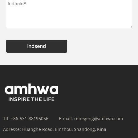
Indsend
Tlf:
+86-531-88195056
E-mail:
renegeng@amhwa.com
Adresse:
Huanghe Road, Binzhou, Shandong, Kina