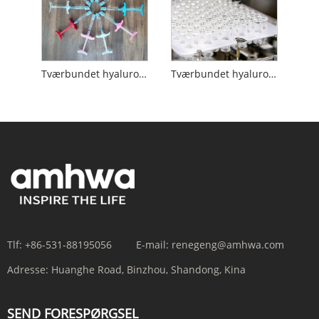
Tværbundet hyaluronsyre
Tværbundet hyaluronsyre med lidokain
Tlf:
+86-531-88195056
E-mail:
renegeng@amhwa.com
Adresse:
Huanghe Road, Binzhou, Shandong, Kina
SEND FORESPØRGSEL