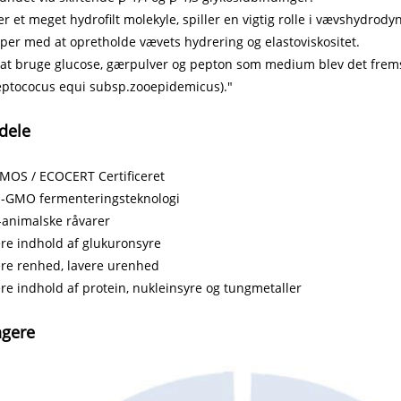
er et meget hydrofilt molekyle, spiller en vigtig rolle i vævshydrodyn
per med at opretholde vævets hydrering og elastoviskositet.
at bruge glucose, gærpulver og pepton som medium blev det fremsti
eptococus equi subsp.zooepidemicus)."
dele
MOS / ECOCERT Certificeret
E-GMO fermenteringsteknologi
-animalske råvarer
re indhold af glukuronsyre
re renhed, lavere urenhed
re indhold af protein, nukleinsyre og tungmetaller
ngere