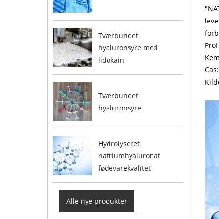
"NAT
leve
forb
Tværbundet
ProH
hyaluronsyre med
Kem
lidokain
Cas:
Kild
Tværbundet
hyaluronsyre
Hydrolyseret
natriumhyaluronat
fødevarekvalitet
Alle nye produkter