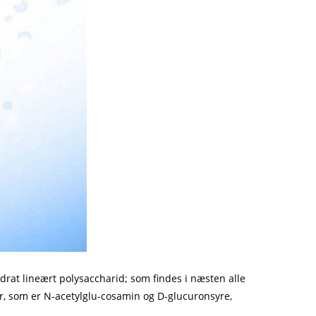
at lineært polysaccharid; som findes i næsten alle
er, som er N-acetylglu-cosamin og D-glucuronsyre,