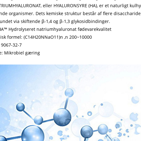
RIUMHYALURONAT, eller HYALURONSYRE (HA), er et naturligt kulhydr
nde organismer. Dets kemiske struktur består af flere disaccharid
undet via skiftende β-1,4 og β-1,3 glykosidbindinger.
A™ Hydrolyseret natriumhyaluronat fødevarekvalitet
isk formel: (C14H20NNaO11)n ,n 200~10000
 9067-32-7
e: Mikrobiel gæring