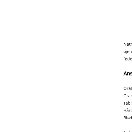
Natr
øjen
føde
Ans
Oral
Gran
Tabl
Hår
Blød