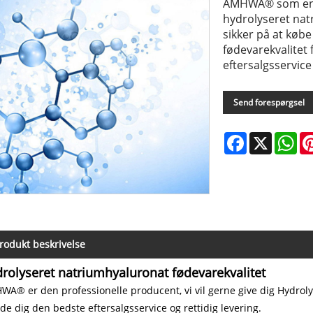
AMHWA® som en p
hydrolyseret nat
sikker på at køb
fødevarekvalitet f
eftersalgsservice 
Send forespørgsel
Facebook
X
Wh
rodukt beskrivelse
rolyseret natriumhyaluronat fødevarekvalitet
A® er den professionelle producent, vi vil gerne give dig Hydroly
yde dig den bedste eftersalgsservice og rettidig levering.