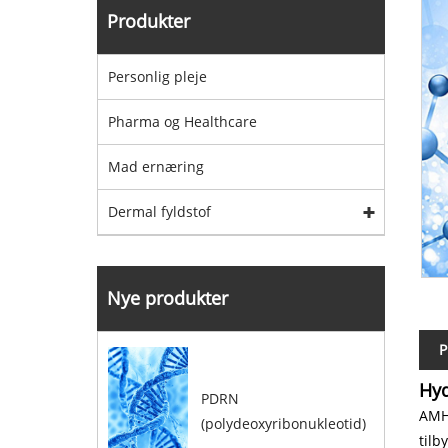
Produkter
Personlig pleje
Pharma og Healthcare
Mad ernæring
Dermal fyldstof
Nye produkter
P
Hyd
PDRN
AMHW
(polydeoxyribonukleotid)
tilb