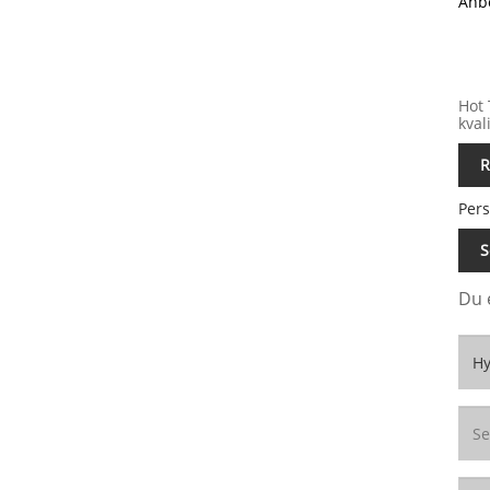
Anbe
Hot 
kval
R
Pers
S
Du 