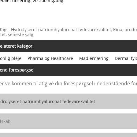
falet dosering: 20-200 mg/dag.
Tags: Hydrolyseret natriumhyaluronat fødevarekvalitet, Kina, produce
itet, seneste salg
elateret kategori
onlig pleje
Pharma og Healthcare
Mad ernæring
Dermal fyl
end forespørgsel
er velkommen til at give din forespørgsel i nedenstående for