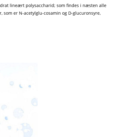
at lineært polysaccharid; som findes i næsten alle
er, som er N-acetylglu-cosamin og D-glucuronsyre,