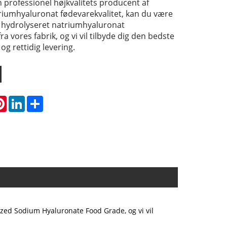
rofessionel højkvalitets producent af
riumhyaluronat fødevarekvalitet, kan du være
e hydrolyseret natriumhyaluronat
ra vores fabrik, og vi vil tilbyde dig den bedste
og rettidig levering.
atsApp
Pinterest
LinkedIn
Share
zed Sodium Hyaluronate Food Grade, og vi vil