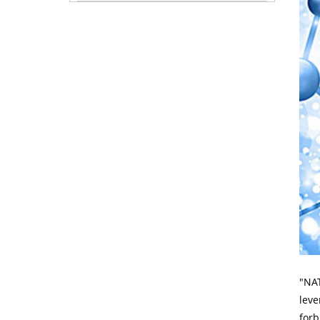
"NAT
leve
forb