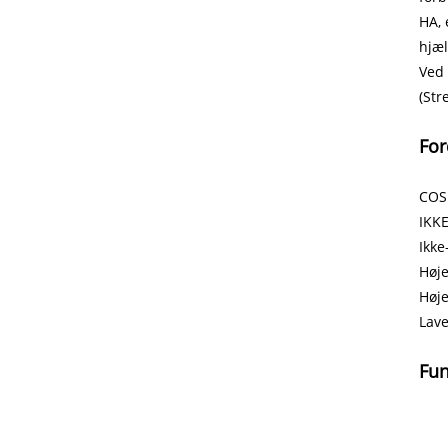
HA, 
hjæl
Ved 
(Str
For
COS
IKK
Ikke
Høje
Høje
Lave
Fu