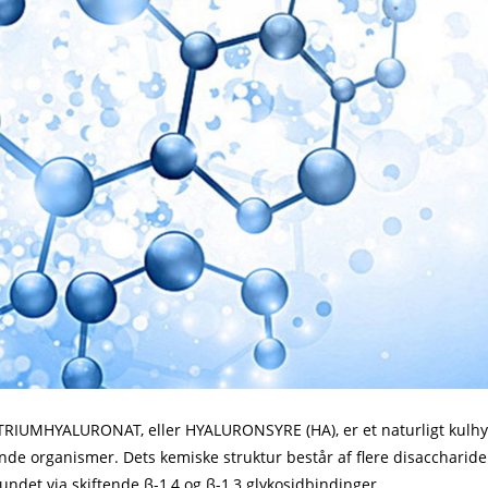
RIUMHYALURONAT, eller HYALURONSYRE (HA), er et naturligt kulhydr
nde organismer. Dets kemiske struktur består af flere disaccharid
undet via skiftende β-1,4 og β-1,3 glykosidbindinger.