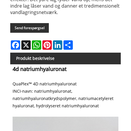
indre lag låser vand og danner et tredimensionelt
vandlagringsnetværk.
Send forespørgsel
Facebook
X
WhatsApp
Pinterest
LinkedIn
Share
Produkt beskrivelse
4d natriumhyaluronat
QuaPlex™ 4D natriumhyaluronat
INCI-navn: natriumhyaluronat,
natriumhyaluronatkrydspolymer, natriumacetyleret
hyaluronat, hydrolyseret natriumhyaluronat