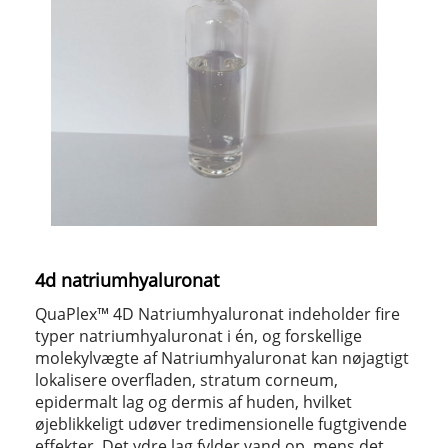
4d natriumhyaluronat
QuaPlex™ 4D Natriumhyaluronat indeholder fire
typer natriumhyaluronat i én, og forskellige
molekylvægte af Natriumhyaluronat kan nøjagtigt
lokalisere overfladen, stratum corneum,
epidermalt lag og dermis af huden, hvilket
øjeblikkeligt udøver tredimensionelle fugtgivende
effekter. Det ydre lag fylder vand op, mens det