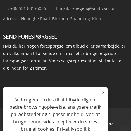
Tlf:
+86-531-88195056
E-mail:
renegeng@amhwa.com
Adresse:
Huanghe Road, Binzhou, Shandong, Kina
SEND FORESPØRGSEL
Hvis du har nogen forespørgsel om tilbud eller samarbejde, er
du velkommen til at sende en e-mail eller bruge følgende
forespørgselsformular. Vores salgsrepræsentant vil kontakte
dig inden for 24 timer.
X
FORESPØRG NU
Vi bruger cookies til at tilbyde dig en
bedre browsingoplevelse, analysere trafik
på webstedet og tilpasse indhold. Ved at
bruge denne side accepterer du vores
Links
Sitemap
RSS
XML
Privatlivspolitik
brug af cookies.
Privatlivspolitik