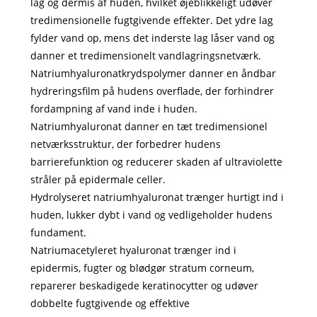
lag og dermis af huden, hvilket øjeblikkeligt udøver
tredimensionelle fugtgivende effekter. Det ydre lag
fylder vand op, mens det inderste lag låser vand og
danner et tredimensionelt vandlagringsnetværk.
Natriumhyaluronatkrydspolymer danner en åndbar
hydreringsfilm på hudens overflade, der forhindrer
fordampning af vand inde i huden.
Natriumhyaluronat danner en tæt tredimensionel
netværksstruktur, der forbedrer hudens
barrierefunktion og reducerer skaden af ​​ultraviolette
stråler på epidermale celler.
Hydrolyseret natriumhyaluronat trænger hurtigt ind i
huden, lukker dybt i vand og vedligeholder hudens
fundament.
Natriumacetyleret hyaluronat trænger ind i
epidermis, fugter og blødgør stratum corneum,
reparerer beskadigede keratinocytter og udøver
dobbelte fugtgivende og effektive